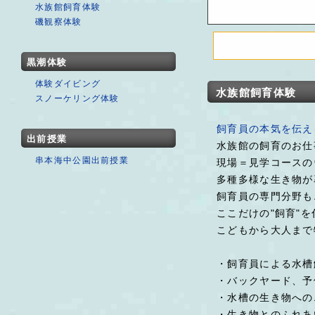
水族館飼育体験
磯観察体験
黒潮体験
体験ダイビング
水族館飼育体験
スノーケリング体験
飼育員の本気を伝え
出前授業
水族館の飼育のお仕
串本海中公園出前授業
現場＝見学コースの
多種多様な生き物が
飼育員の専門分野も
ここだけの"飼育"
こどもから大人まで
・飼育員による水槽
・バックヤード、予
・水槽の生き物への
・生き物とのふれあ