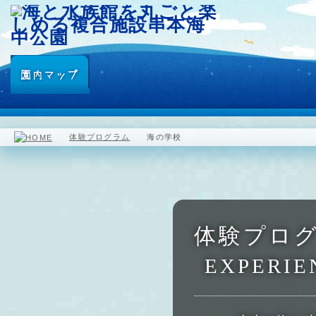
園内マップ
水族館
海中展望塔
体験プログラム
海の学校
体験プログ
EXPERIE