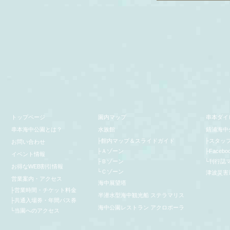
トップページ
園内マップ
串本ダイ
串本海中公園とは？
水族館
錆浦海中
├
館内マップ＆スライドガイド
├
スタッ
お問い合わせ
├
Ａゾーン
├
Facebo
イベント情報
├
Ｂゾーン
└
刊行誌
お得なWEB割引情報
└
Ｃゾーン
津波災害
営業案内・アクセス
海中展望塔
├
営業時間・チケット料金
半潜水型海中観光船 ステラマリス
├
共通入場券・年間パス券
海中公園レストラン アクロポーラ
└
当園へのアクセス