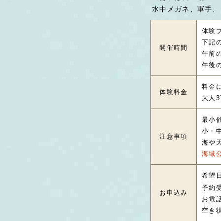
水中メガネ、軍手、
体験
下記
開催時間
午前の
午後の
料金
体験料金
大人3
最小
小・
注意事項
海や
海域
希望
予約
お申込み
お電
空き