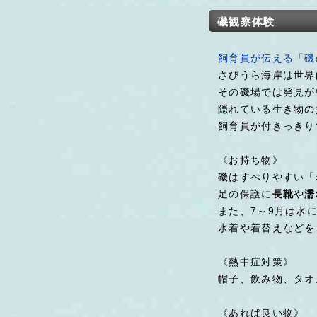
磯観察体験
飼育員が伝える「磯
さびうら海岸は世界
その磯場では発見が
隠れている生き物の
飼育員が付きっきり
《お持ち物》
磯はすべりやすい「
足の保護に
長靴
や
濡
また、7～9月は水
水着や着替えなどを
《熱中症対策》
帽子、飲み物、タオ
《あれば良い物》