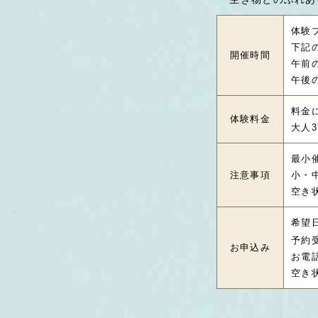
体験
下記
開催時間
午前の
午後の
料金
体験料金
大人3
最小
注意事項
小・
空き
希望
予約
お申込み
お電
空き